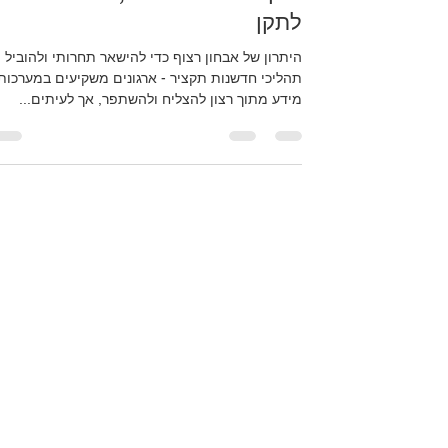
מוקדם מדי להחליט; מאוחר מדי
לתקן
היתרון של אבחון רצוף כדי להישאר תחרותי ולהוביל
תהליכי חדשנות תקציר - ארגונים משקיעים במערכות
מידע מתוך רצון להצליח ולהשתפר, אך לעיתים...