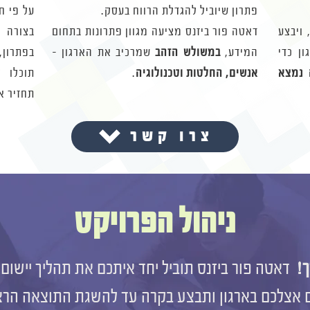
פתרון שיוביל להגדלת הרווח בעסק.
על פי ח
 ויבצע
דאטה פור ביזנס מציעה מגוון פתרונות בתחום
בצורה 
ן כדי
המידע,
במשולש הזהב
שמרכיב את הארגון -
בפתרון, 
 נמצא
אנשים, החלטות וטכנולוגיה
.
תוכלו 
תחזיר א
צרו קשר
ניהול הפרויקט
!
דאטה פור ביזנס תוביל יחד איתכם את תהליך יישו
 אצלכם בארגון ותבצע בקרה עד להשגת התוצאה הרצו