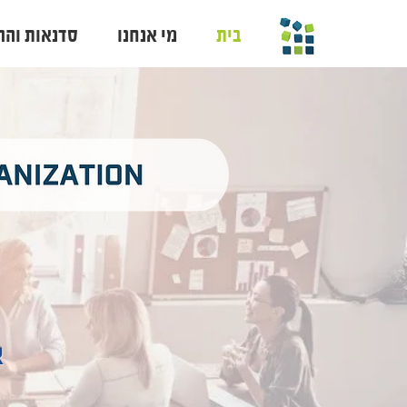
בית
מי אנחנו
סדנאות והר
א